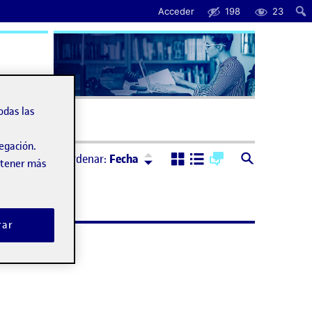
Acceder
198
23
uda
odas las
vegación.
Ordenar:
Descendente
Ordenar:
Fecha
obtener más
rar