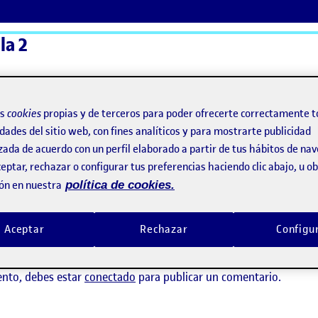
la 2
ActiFolios
Ay
os
cookies
propias y de terceros para poder ofrecerte correctamente t
dades del sitio web, con fines analíticos y para mostrarte publicidad
zada de acuerdo con un perfil elaborado a partir de tus hábitos de na
eptar, rechazar o configurar tus preferencias haciendo clic abajo, u 
ón en nuestra
política de cookies.
Aceptar
Rechazar
Configu
ay comentarios.
ento, debes estar
conectado
para publicar un comentario.