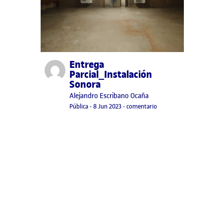
Entrega
Publicado por
Parcial_Instalación
Sonora
Publicado por
Alejandro Escribano Ocaña
Visibilidad:
Fecha de publicación
2 octubre, 2023 11:11 pm
en Entrega Parcial_Insta
Pública
-
8 Jun 2023
-
comentario