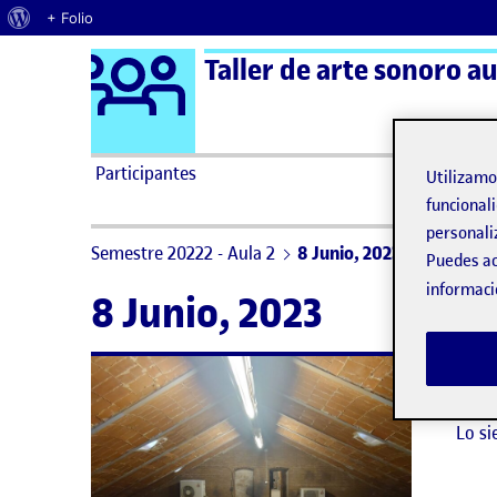
Acerca de WordPress
+ Folio
Logo Ágora
Taller de arte sonoro au
Saltar al contenido
Participantes
Utilizam
funcionali
personali
Semestre 20222 - Aula 2
8 Junio, 2023
Puedes ac
informaci
8 Junio, 2023
No h
Lo si