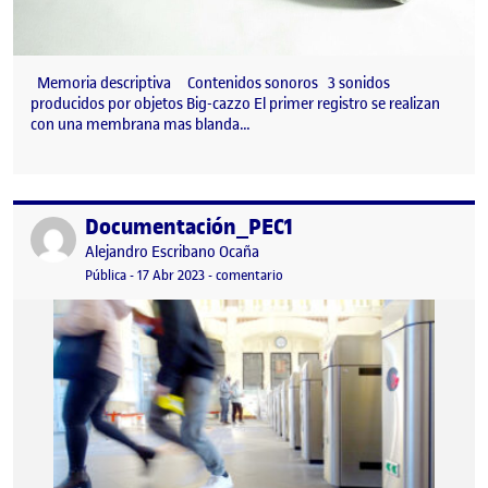
Memoria descriptiva Contenidos sonoros 3 sonidos
producidos por objetos Big-cazzo El primer registro se realizan
con una membrana mas blanda…
Documentación_PEC1
Publicado por
Publicado por
Alejandro Escribano Ocaña
Visibilidad:
Fecha de publicación
2 octubre, 2023 11:11 pm
en Documentación_PEC1
Pública
-
17 Abr 2023
-
comentario