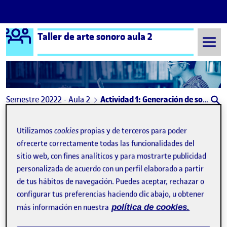
Logo Ágora
Taller de arte sonoro aula 2
Saltar al contenido
Semestre 20222 - Aula 2
Actividad 1: Generación de sonido
Actividad 1: Generación de
Utilizamos
cookies
propias y de terceros para poder
sonido
ofrecerte correctamente todas las funcionalidades del
sitio web, con fines analíticos y para mostrarte publicidad
personalizada de acuerdo con un perfil elaborado a partir
Síntesis de sonido
Publicado por
de tus hábitos de navegación. Puedes aceptar, rechazar o
Publicado por
Alejandro Escribano Ocaña
configurar tus preferencias haciendo clic abajo, u obtener
Visibilidad:
Fecha de publicación
2 octubre, 2023 11:11 pm
en Síntesis de sonido
Pública
-
12 May 2023
-
comentario
más información en nuestra
política de cookies.
Dejo por aquí una pista de síntesis sonora que me ha surgido
mientras trabajaba para la actividad 2. Entendiendo de que las